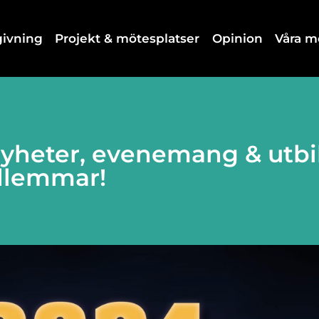
dgivning
Projekt & mötesplatser
Opinion
Våra 
nyheter, evenemang & utbil
dlemmar!