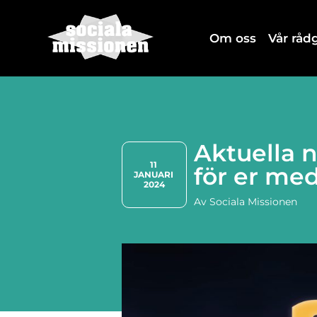
Om oss
Vår rå
Aktuella 
11 
för er me
JANUARI 
2024
Av
Sociala Missionen