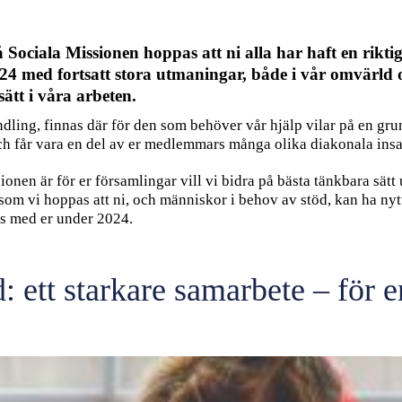
ociala Missionen hoppas att ni alla har haft en riktigt
2024 med fortsatt stora utmaningar, både i vår omvärld
ätt i våra arbeten.
ndling, finnas där för den som behöver vår hjälp vilar på en g
och får vara en del av er medlemmars många olika diakonala insa
onen är för er församlingar vill vi bidra på bästa tänkbara sätt 
r som vi hoppas att ni, och människor i behov av stöd, kan ha nyt
s med er under 2024.
 ett starkare samarbete – för en