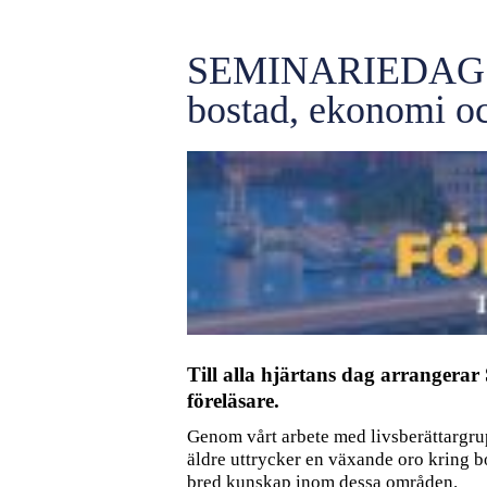
SEMINARIEDAG: Fö
bostad, ekonomi oc
Till alla hjärtans dag arrangera
föreläsare.
Genom vårt arbete med livsberättargrupp
äldre uttrycker en växande oro kring b
bred kunskap inom dessa områden.