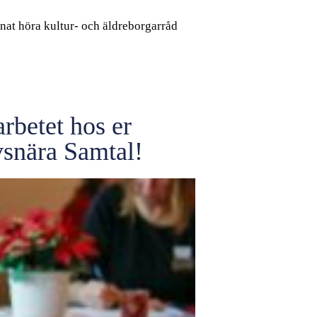
nat höra kultur- och äldreborgarråd
rbetet hos er
vsnära Samtal!