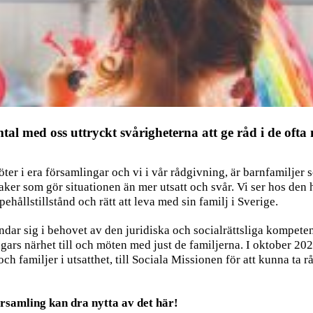
mtal med oss uttryckt svårigheterna att ge råd i de oft
ter i era församlingar och vi i vår rådgivning, är barnfamiljer s
aker som gör situationen än mer utsatt och svår. Vi ser hos den
hållstillstånd och rätt att leva med sin familj i Sverige.
grundar sig i behovet av den juridiska och socialrättsliga kompet
ars närhet till och möten med just de familjerna. I oktober 2023
ch familjer i utsatthet, till Sociala Missionen för att kunna ta rå
rsamling kan dra nytta av det här!