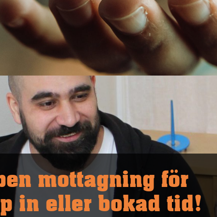
pen mottagning för
p in eller bokad tid!