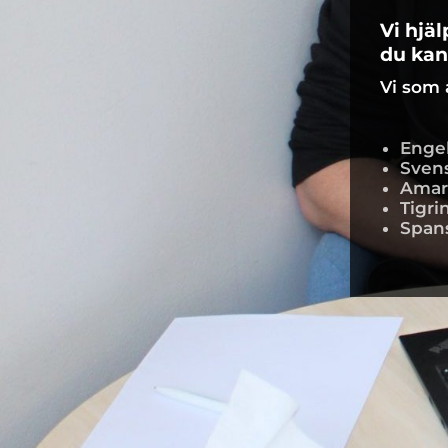
Vi hjäl
du kan 
Vi som 
Enge
Sven
Amar
Tigri
Span