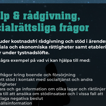
lp & rådgivning,
ialrättsliga frågor
juder kostnadsfri rådgivning och stöd i ärend
ciala och ekonomiska rättigheter samt etableri
r under tystnadslöfte.
några exempel på vad vi kan hjälpa till med:
 frågor kring boende och försörjning
ett stöd i kontakt med socialtjänst och andra
igheter
ara och ge information om olika lagar och riktlinjer
a till att ansöka om stödinsatser och i vissa fall att
laga negativa beslut
llsinformation