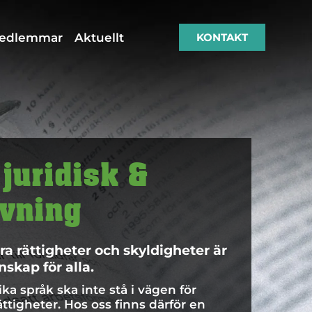
medlemmar
Aktuellt
KONTAKT
 juridisk &
ivning
ra rättigheter och skyldigheter är
nskap för alla.
lika språk ska inte stå i vägen för
tigheter. Hos oss finns därför en