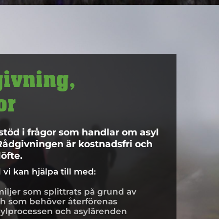
givning,
or
stöd i frågor som handlar om asyl
Rådgivningen är kostnadsfri och
öfte.
vi kan hjälpa till med:
miljer som splittrats på grund av
 och som behöver återförenas
sylprocessen och asylärenden