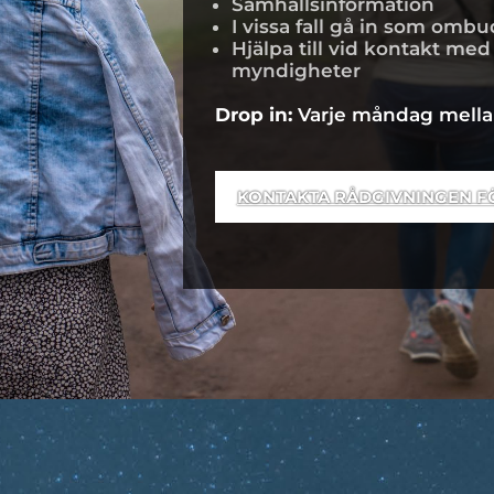
Samhällsinformation
I vissa fall gå in som ombu
Hjälpa till vid kontakt me
myndigheter
Drop in:
Varje måndag mellan
KONTAKTA RÅDGIVNINGEN F