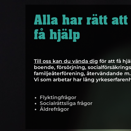
Alla har rätt att
få hjälp
Till oss kan du vända dig
för att få hj
boende, försörjning, socialförsäkringss
familjeåterförening, återvändande m
Vi som arbetar har lång yrkeserfarenh
Flyktingfrågor
Socialrättsliga frågor
Äldrefrågor