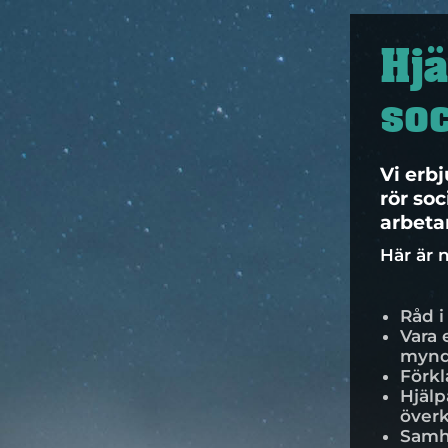
Hjä
soc
Vi erb
rör so
arbeta
Här är 
Råd i
Vara 
mynd
Förkl
Hjälp
överk
Samhä