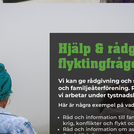
Hjälp & råd
flyktingfråg
Vi kan ge rådgivning och 
och familjeåterförening. 
vi arbetar under tystnadsl
Här är några exempel på vad 
Råd och information till fa
krig, konflikter och flykt
Råd och information om a