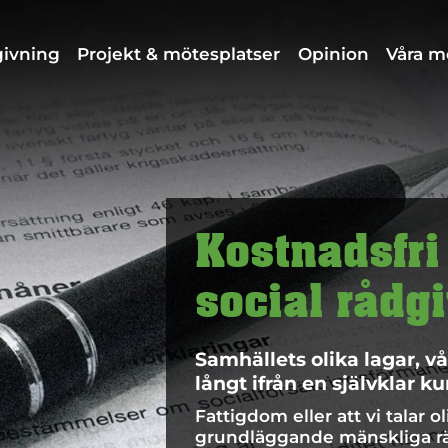
dgivning
Projekt & mötesplatser
Opinion
Våra 
Kostnadsfri
social rådg
Samhällets olika lagar, vå
långt ifrån en självklar ku
Fattigdom eller att vi talar o
grundläggande mänskliga rät