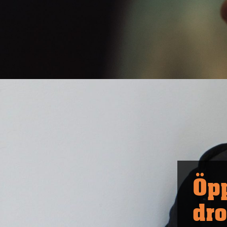
Öp
dro