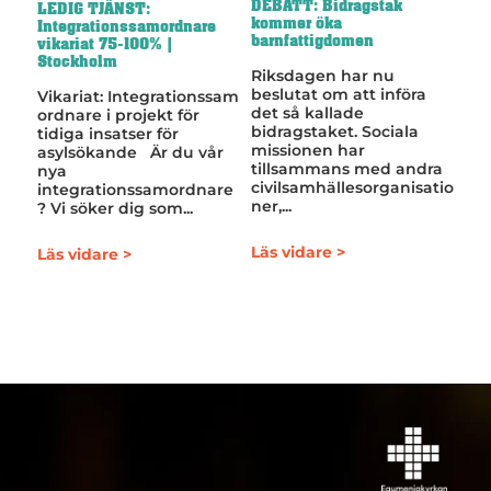
DEBATT: Bidragstak
LEDIG TJÄNST:
kommer öka
Integrationssamordnare
barnfattigdomen
vikariat 75-100% |
Stockholm
Riksdagen har nu
beslutat om att införa
Vikariat: Integrationssam
det så kallade
ordnare i projekt för
bidragstaket. Sociala
tidiga insatser för
missionen har
asylsökande Är du vår
tillsammans med andra
nya
civilsamhällesorganisatio
integrationssamordnare
ner,...
? Vi söker dig som...
Läs vidare >
Läs vidare >