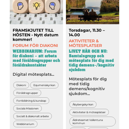
FRAMSKJUTET TILL
Torsdagar, 11.30 –
HÖSTEN - Nytt datum
14.00
kommer!
AKTIVITETER &
FORUM FÖR DIAKONI
MÖTESPLATSER
WEBBINARIUM: Forum
LIVET HÄR OCH NU:
för diakoni – att arbeta
Samtalsgrupp och
med föräldragrupper och
mötesplats för dig med
föräldrakontakter
tidig demens-/kognitiv
sjukdom
Digital mötesplats...
Mötesplats för dig
med tidig
Diakoni
Equmeniakyrkan
demens/kognitiv
Föräldragrupper
sjukdom...
Fortbildning & kunskap
Åbybergskyrkan
Sociala Missionen
Aktiviteter & mötesplatser
Socialt & diakonalt arbete
Äldreteamet Vallentuna
kommun
Webbinarium