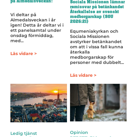
på Almedalsveckan!
Sociala Missionen lämnar
remissvar på betänkandet
Återkallelse av svenskt
Vi deltar på
medborgarskap (SOU
Almedalsveckan i år
2026:21)
igen! Detta år deltar vi i
ett panelsamtal under
Equmeniakyrkan och
onsdag förmiddag,
Sociala Missionen
med...
avstyrker betänkandet
om att i vissa fall kunna
återkalla
Läs vidare >
medborgarskap för
personer med dubbelt...
Läs vidare >
Opinion
Ledig tjänst