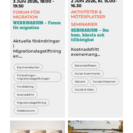
2 Juni 2026, kl. 15.00-
3 Juni 2026, 18:00 -
16.30
19:30
AKTIVITETER &
FORUM FÖR
MÖTESPLATSER
MIGRATION
WEBBINARIUM – Forum
SEMINARIER
för migration
SEMINARIUM – Om
hem, känsla och
tillhörighet
Aktuella förändringar
i
Kostnadsfritt
Migrationslagstiftning
evenemang...
en....
Betaniastiftelsen
Equmeniakyrkan
Kurser & seminarier
Förändringar i
migrationslagstiftningen
Nätverk
Sociala Missionen
Fortbildning
Socialt & Hälsa
Kostnadsfritt
Migrationslagstiftning
Webbinarium