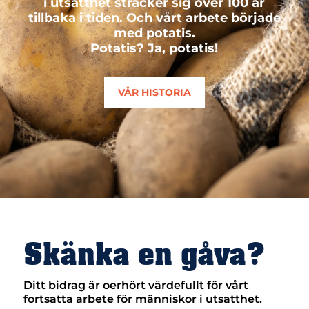
i utsatthet sträcker sig över 100 år
tillbaka i tiden. Och vårt arbete började
med potatis.
Potatis? Ja, potatis!
VÅR HISTORIA
Skänka en gåva?
Ditt bidrag är oerhört värdefullt för vårt
fortsatta arbete för människor i utsatthet.