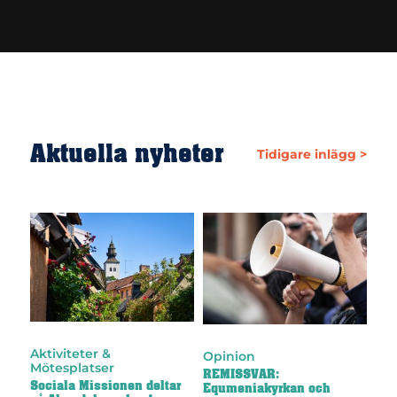
Aktuella nyheter
Tidigare inlägg >
Aktiviteter &
Opinion
Mötesplatser
REMISSVAR:
Sociala Missionen deltar
Equmeniakyrkan och