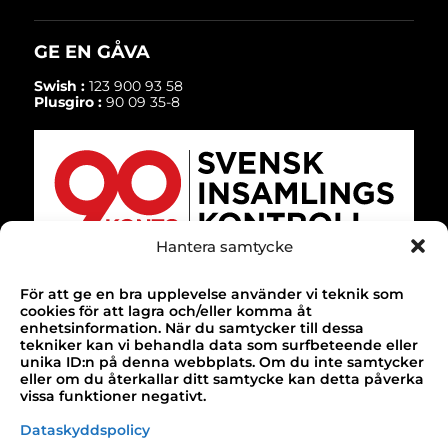
GE EN GÅVA
Swish :
123 900 93 58
Plusgiro :
90 09 35-8
Hantera samtycke
För att ge en bra upplevelse använder vi teknik som
TACK!
cookies för att lagra och/eller komma åt
enhetsinformation. När du samtycker till dessa
Till alla våra bidragsgivare som gör vårt
tekniker kan vi behandla data som surfbeteende eller
unika ID:n på denna webbplats. Om du inte samtycker
arbete möjligt!
eller om du återkallar ditt samtycke kan detta påverka
vissa funktioner negativt.
Design & webbutveckling av
Buildahome
Dataskyddspolicy