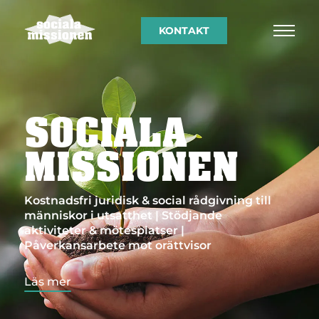
KONTAKT
SOCIALA
MISSIONEN
Kostnadsfri juridisk & social rådgivning till
människor i utsatthet | Stödjande
aktiviteter & mötesplatser |
Påverkansarbete mot orättvisor
Läs mer