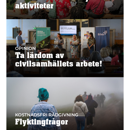
aktiviteter
OPINION
Ta lärdom av
civilsamhällets arbete!
KOSTNADSFRI RÅDGIVNING
Flyktingfrågor