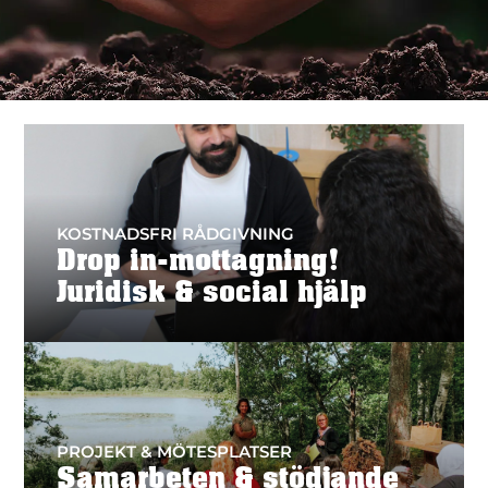
KOSTNADSFRI RÅDGIVNING
Drop in-mottagning!
Juridisk & social hjälp
PROJEKT & MÖTESPLATSER
Samarbeten & stödjande