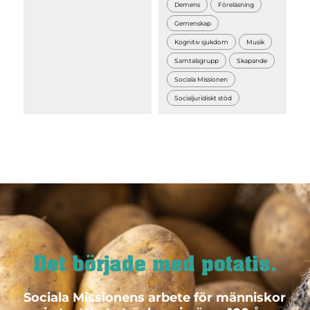
Demens
Föreläsning
Gemenskap
Kognitiv sjukdom
Musik
Samtalsgrupp
Skapande
Sociala Missionen
Socialjuridiskt stöd
Det började med potatis.
Sociala Missionens arbete för människor