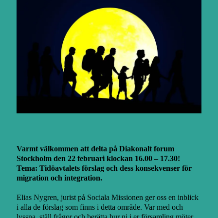
Varmt välkommen att delta på
Diakonalt forum
Stockholm den 22 februari
klockan 16.00 – 17.30!
Tema:
Tidöavtalets förslag och dess konsekvenser för
migration och integration.
Elias Nygren, jurist på Sociala Missionen ger oss en inblick
i alla de förslag som finns i detta område. Var med och
lyssna, ställ frågor och berätta hur ni i er församling möter