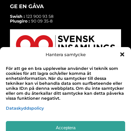
GE EN GÅVA
Swish :
123 900 93 58
Plusgiro :
90 09 35-8
Hantera samtycke
För att ge en bra upplevelse använder vi teknik som
cookies för att lagra och/eller komma åt
enhetsinformation. När du samtycker till dessa
SELECT LANGUAGE
▼
TACK!
tekniker kan vi behandla data som surfbeteende eller
unika ID:n på denna webbplats. Om du inte samtycker
Till alla våra bidragsgivare som gör vårt
eller om du återkallar ditt samtycke kan detta påverka
arbete möjligt!
vissa funktioner negativt.
Dataskyddspolicy
Design & webbutveckling av
Buildahome
Acceptera