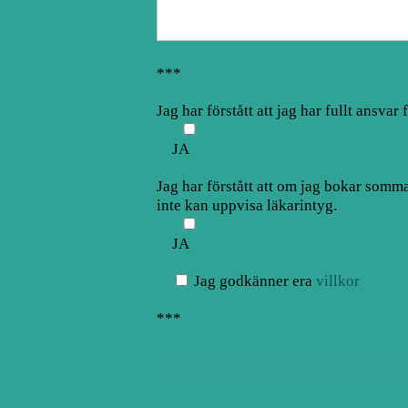
***
Jag har förstått att jag har fullt ansva
JA
Jag har förstått att om jag bokar somm
inte kan uppvisa läkarintyg.
JA
Jag godkänner era
villkor
***
Alternative: