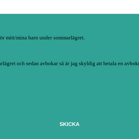
r för mitt/mina barn under sommarlägret.
arlägret och sedan avbokar så är jag skyldig att betala en avbo