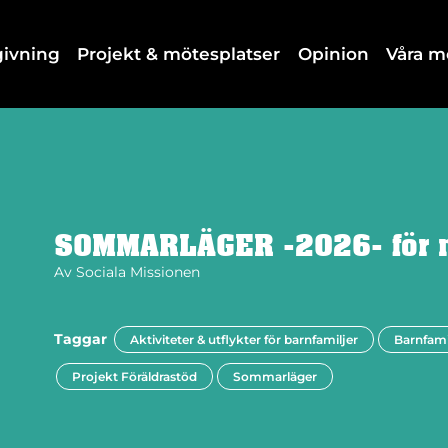
dgivning
Projekt & mötesplatser
Opinion
Våra 
SOMMARLÄGER -2026- för 
Av
Sociala Missionen
Taggar
Aktiviteter & utflykter för barnfamiljer
Barnfami
Projekt Föräldrastöd
Sommarläger