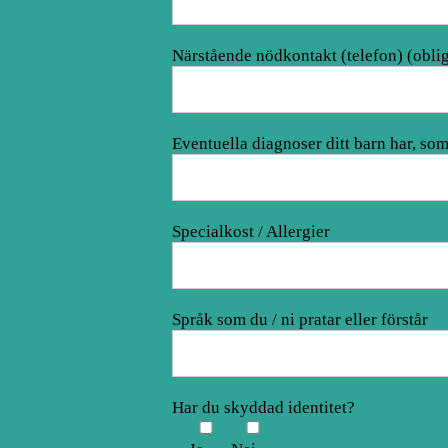
Närstående nödkontakt (telefon) (oblig
Eventuella diagnoser ditt barn har, som 
Specialkost / Allergier
Språk som du / ni pratar eller förstår
Har du skyddad identitet?