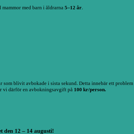
till mammor med barn i åldrarna
5–12 år
.
ar som blivit avbokade i sista sekund. Detta innebär ett proble
för vi därför en avbokningsavgift på
100 kr/person.
 den 12 – 14 augusti!