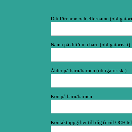
Ditt förnamn och efternamn (obligatori
Namn på ditt/dina barn (obligatoriskt)
Ålder på barn/barnen (obligatoriskt)
Kön på barn/barnen
Kontaktuppgifter till dig (mail OCH tel