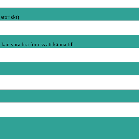
atoriskt)
kan vara bra för oss att känna till