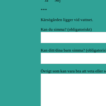
Ja
Nej
***
Kärsögården ligger vid vattnet.
Kan du simma? (obligatoriskt)
Kan ditt/dina barn simma? (obligatoris
Övrigt som kan vara bra att veta eller 