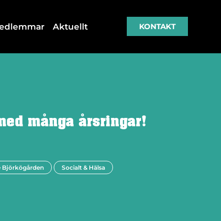
medlemmar
Aktuellt
KONTAKT
med många årsringar!
 Björkögården
Socialt & Hälsa