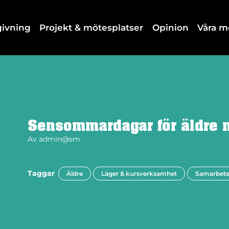
dgivning
Projekt & mötesplatser
Opinion
Våra 
Sensommardagar för äldre 
Av
admin@sm
Taggar
Äldre
Läger & kursverksamhet
Samarbete