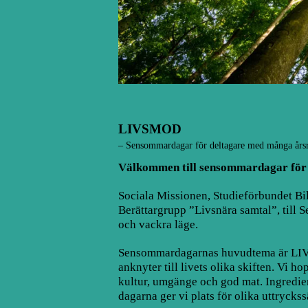
LIVSMOD
– Sensommardagar för deltagare med många årsr
Välkommen till sensommardagar för 
Sociala Missionen, Studieförbundet Bilda
Berättargrupp ”Livsnära samtal”, till 
och vackra läge.
Sensommardagarnas huvudtema är LIVSMO
anknyter till livets olika skiften. Vi h
kultur, umgänge och god mat. Ingrediens
dagarna ger vi plats för olika uttrycks