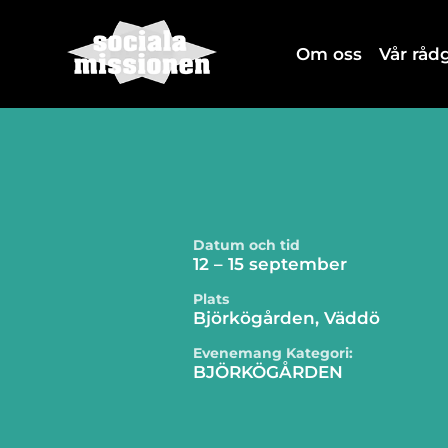
Om oss
Vår rå
Datum och tid
12 – 15 september
Plats
Björkögården, Väddö
Evenemang Kategori:
BJÖRKÖGÅRDEN