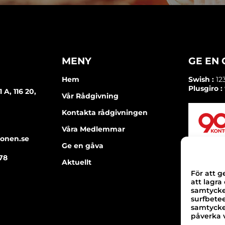
MENY
GE EN
Hem
Swish :
12
Plusgiro :
A, 116 20,
Vår Rådgivning
Kontakta rådgivningen
Våra Medlemmar
ionen.se
Ge en gåva
78
Aktuellt
För att g
att lagra
samtycker
surfbete
samtycker
påverka v