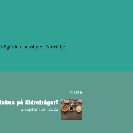
rkögården, bussbyte i Norrtälje.
Nästa
okus på äldrefrågor!
2 september 2022