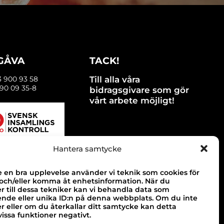
 GÅVA
TACK!
3 900 93 58
Till alla våra
90 09 35-8
bidragsgivare som gör
vårt arbete möjligt!
Hantera samtycke
e en bra upplevelse använder vi teknik som cookies för
 och/eller komma åt enhetsinformation. När du
 till dessa tekniker kan vi behandla data som
ende eller unika ID:n på denna webbplats. Om du inte
 eller om du återkallar ditt samtycke kan detta
issa funktioner negativt.