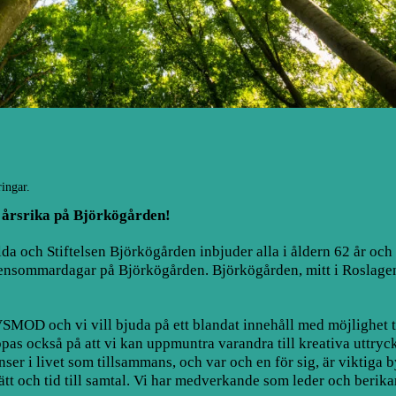
ingar.
årsrika på Björkögården!
 och Stiftelsen Björkögården inbjuder alla i åldern 62 år och äl
Sensommardagar på Björkögården. Björkögården, mitt i Roslagen
D och vi vill bjuda på ett blandat innehåll med möjlighet til
oppas också på att vi kan uppmuntra varandra till kreativa uttryc
er i livet som tillsammans, och var och en för sig, är viktiga 
sätt och tid till samtal. Vi har medverkande som leder och berika