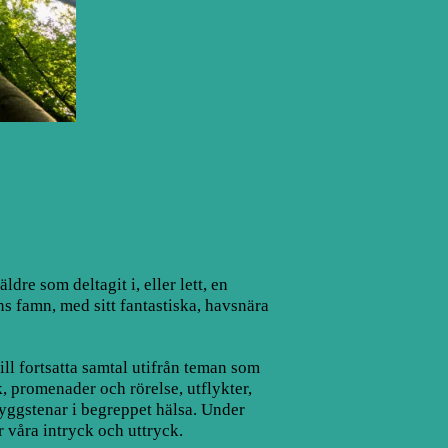
dre som deltagit i, eller lett, en
s famn, med sitt fantastiska, havsnära
l fortsatta samtal utifrån teman som
k, promenader och rörelse, utflykter,
byggstenar i begreppet hälsa. Under
r våra intryck och uttryck.