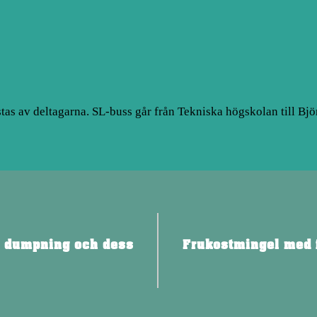
tas av deltagarna. SL-buss går från Tekniska högskolan till Bjö
 dumpning och dess
Frukostmingel med f