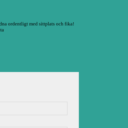
na ordentligt med sittplats och fika!
ta