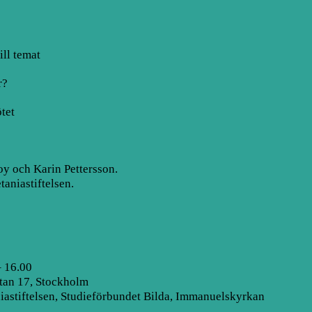
ll temat
r?
tet
oy och Karin Pettersson.
aniastiftelsen.
– 16.00
tan 17, Stockholm
iastiftelsen
,
Studieförbundet Bilda
,
Immanuelskyrkan