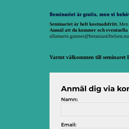
Seminariet är gratis, men vi beh
Seminariet är helt kostnadsfritt.
Men v
Anmäl att du kommer och eventuella 
ullamarie.gunner@betaniastiftelsen.nu
Varmt välkommen till seminaret 
Anmäl dig via ko
Namn:
Email: