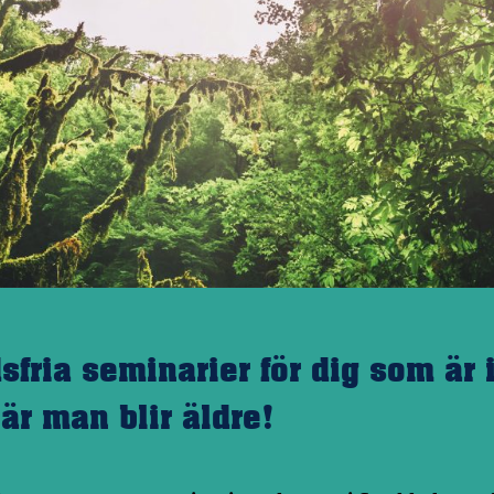
fria seminarier för dig som är 
när man blir äldre!