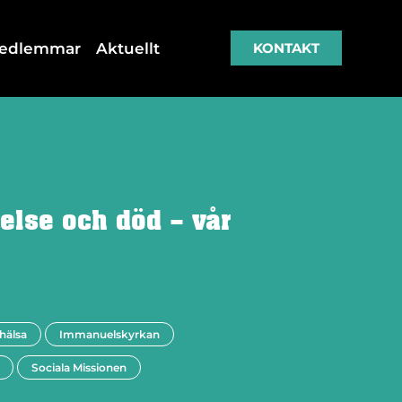
medlemmar
Aktuellt
KONTAKT
lse och död – vår
 hälsa
Immanuelskyrkan
Sociala Missionen