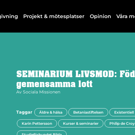
dgivning
Projekt & mötesplatser
Opinion
Våra 
SEMINARIUM LIVSMOD: Föde
gemensamma lott
Av
Sociala Missionen
Taggar
Äldre & hälsa
Betaniastiftelsen
Existentiell
Karin Pettersson
Kurser & seminarier
Philip de Croy
Studieförbundet Bilda