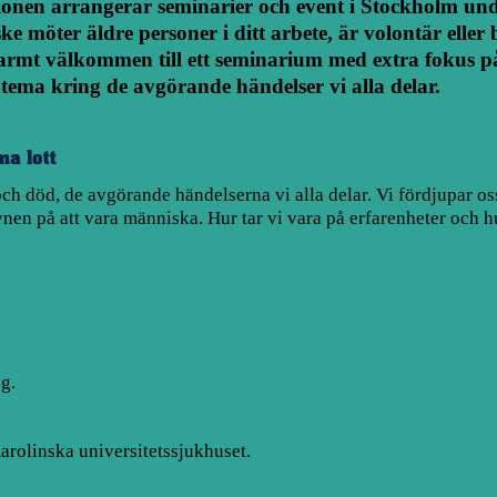
ionen
arrangerar seminarier och event i Stockholm u
ke möter äldre personer i ditt arbete, är volontär eller 
Varmt välkommen till ett seminarium med extra fokus på
tema kring de avgörande händelser vi alla delar.
a lott
och död, de avgörande händelserna vi alla delar. Vi fördjupar os
ynen på att vara människa. Hur tar vi vara på erfarenheter och h
og.
arolinska universitetssjukhuset.