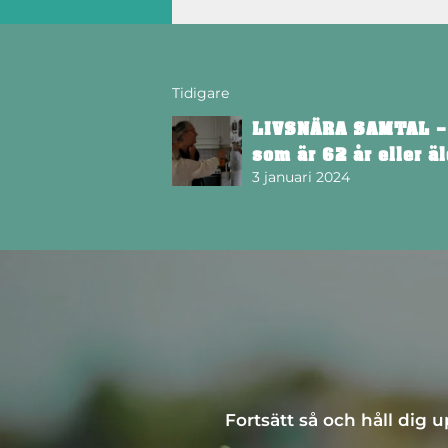
Tidigare
LIVSNÄRA SAMTAL – 
som är 62 år eller äl
3 januari 2024
Fortsätt så och håll dig