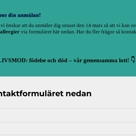
över din anmälan!
i önskar att du anmäler dig senast den 14 mars så att vi kan ord
allergier
via formuläret här nedan. Har du fler frågor så kontak
LIVSMOD: födelse och död – vår gemensamma lott! 👇
ntaktformuläret nedan