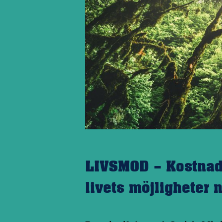
LIVSMOD – Kostnads
livets möjligheter 