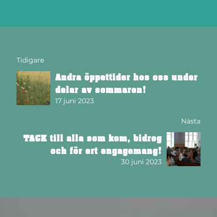
Tidigare
Andra öppettider hos oss under
delar av sommaren!
17 juni 2023
Nästa
TACK till alla som kom, bidrog
och för ert engagemang!
30 juni 2023