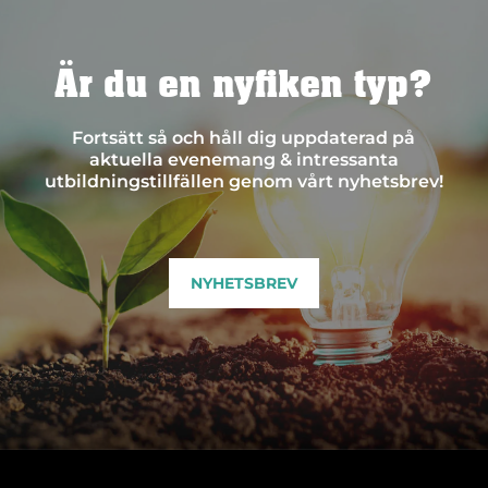
Är du en nyfiken typ?
Fortsätt så och håll dig uppdaterad på
aktuella evenemang & intressanta
utbildningstillfällen genom vårt nyhetsbrev!
NYHETSBREV