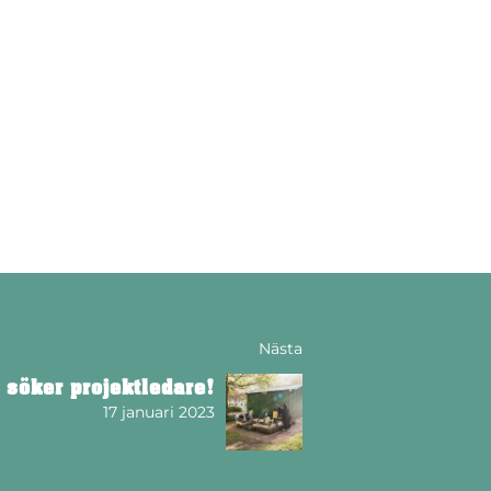
Nästa
 söker projektledare!
17 januari 2023