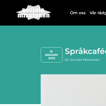
Om oss
Vår rå
Språkcafée
16 
JANUARI 
2023
Av
Sociala Missionen