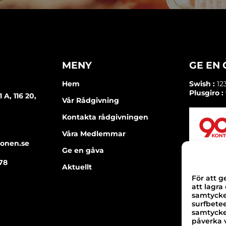
MENY
GE EN
Hem
Swish :
12
Plusgiro :
A, 116 20,
Vår Rådgivning
Kontakta rådgivningen
Våra Medlemmar
ionen.se
Ge en gåva
78
Aktuellt
För att g
att lagra
samtycker
surfbete
samtycker
påverka v