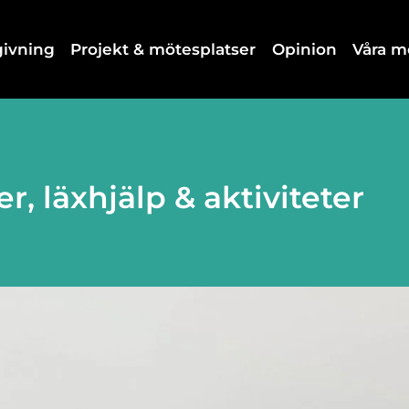
dgivning
Projekt & mötesplatser
Opinion
Våra 
r, läxhjälp & aktiviteter