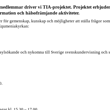
edlemmar driver vi TIA-projektet. Projektet erbjude
rmation och hälsofrämjande aktiviteter.
er för gemenskap, kunskap och möjligheter att ställa frågor som
 Equmeniakyrkan:
ylsökande och nykomna till Sverige svenskundervisning och sp
0.
gar kl. 15.30 – 17.00.