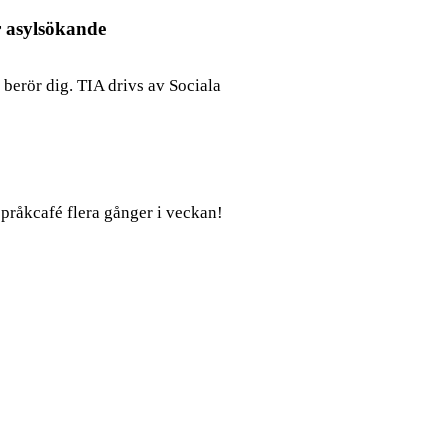
r asylsökande
 berör dig. TIA drivs av Sociala
råkcafé flera gånger i veckan!