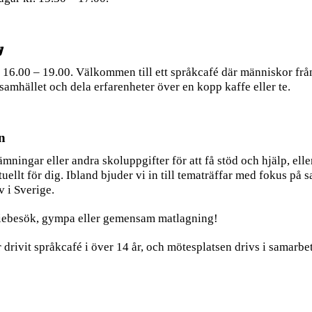
y
 16.00 – 19.00. Välkommen till ett språkcafé där människor från
samhället och dela erfarenheter över en kopp kaffe eller te.
n
ämningar eller andra skoluppgifter för att få stöd och hjälp, ell
tuellt för dig. Ibland bjuder vi in till tematräffar med fokus på
v i Sverige.
udiebesök, gympa eller gemensam matlagning!
 drivit språkcafé i över 14 år, och mötesplatsen drivs i samarb