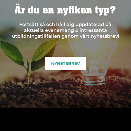
Är du en nyfiken typ?
Fortsätt så och håll dig uppdaterad på
aktuella evenemang & intressanta
utbildningstillfällen genom vårt nyhetsbrev!
NYHETSBREV