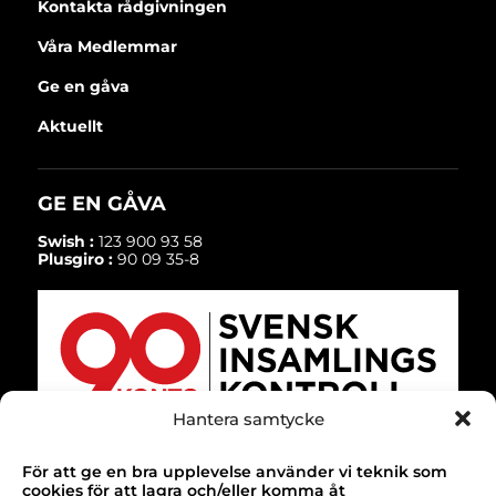
Kontakta rådgivningen
Våra Medlemmar
Ge en gåva
Aktuellt
GE EN GÅVA
Swish :
123 900 93 58
Plusgiro :
90 09 35-8
Hantera samtycke
För att ge en bra upplevelse använder vi teknik som
TACK!
cookies för att lagra och/eller komma åt