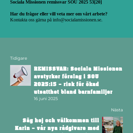
Sociala Missionen remissvar SOU 2025 53[20]
Har du frågor eller vill veta mer om vårt arbete?
Kontakta oss gärna på
info@socialamissionen.se
.
Tidigare
REMISSVAR: Sociala Missionen
avstyrker förslag i SOU
2025:15 – risk för ökad
utsatthet bland barnfamiljer
16 juni 2025
Nästa
Säg hej och välkommen till
Karin – vår nya rådgivare med