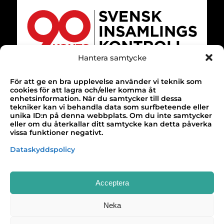
Hantera samtycke
För att ge en bra upplevelse använder vi teknik som
TACK!
cookies för att lagra och/eller komma åt
enhetsinformation. När du samtycker till dessa
Till alla våra bidragsgivare som gör vårt
tekniker kan vi behandla data som surfbeteende eller
unika ID:n på denna webbplats. Om du inte samtycker
arbete möjligt!
eller om du återkallar ditt samtycke kan detta påverka
vissa funktioner negativt.
Design & webbutveckling av
Buildahome
Dataskyddspolicy
Acceptera
Neka