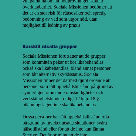
vill påminna om att nödprövningen saknar
överklagbarhet. Sociala Missionen bedömer att
det är en stor risk för rättsosäker och spretig
bedömning av vad som utgör nöd, utan
möjlighet till ledning av praxis.
Särskilt utsatta grupper
Sociala Missionen förutsätter att de grupper
som kommittén pekar ut bör likabehandlas
också ska likabehandlas, bland annat personer
som fått alternativ skyddsstatus. Sociala
Missionen finner det därmed djupt oroande att
personer som fått uppehållstillstånd på grund av
synnerligen ömmande omständigheter och
verkställighetshinder enligt 12 kap. 18 §
utlänningslagen inte ska likabehandlas.
Dessa personer har fått uppehållstillstånd ofta
på grund av mycket utsatta situationer, svåra
hälsotillstånd eller för att de inte kan lämna
Sverige. Det är orimligt att de inte