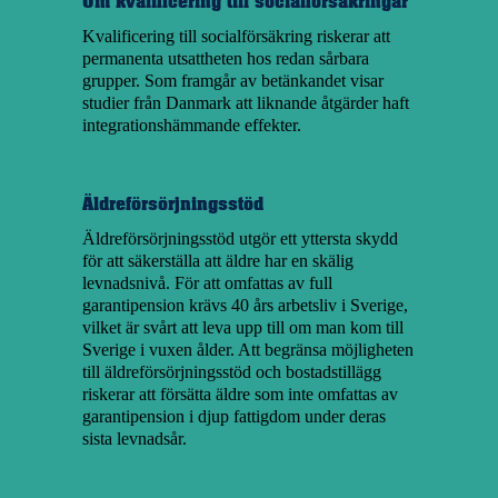
Om kvalificering till socialförsäkringar
Kvalificering till socialförsäkring riskerar att
permanenta utsattheten hos redan sårbara
grupper. Som framgår av betänkandet visar
studier från Danmark att liknande åtgärder haft
integrationshämmande effekter.
Äldreförsörjningsstöd
Äldreförsörjningsstöd utgör ett yttersta skydd
för att säkerställa att äldre har en skälig
levnadsnivå. För att omfattas av full
garantipension krävs 40 års arbetsliv i Sverige,
vilket är svårt att leva upp till om man kom till
Sverige i vuxen ålder. Att begränsa möjligheten
till äldreförsörjningsstöd och bostadstillägg
riskerar att försätta äldre som inte omfattas av
garantipension i djup fattigdom under deras
sista levnadsår.