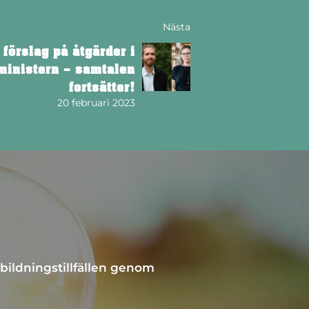
Nästa
 förslag på åtgärder i
ministern – samtalen
fortsätter!
20 februari 2023
bildningstillfällen genom