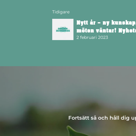
Tidigare
Nytt år – ny kunskap
möten väntar! Nyhet
2 februari 2023
Fortsätt så och håll dig