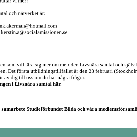
ättar vi mer!
tal och nätverket är:
ank.akerman@hotmail.com
r
kerstin.a@socialamissionen.se
den som vill lära sig mer om metoden Livsnära samtal och själv
len. Det första utbildningstillfället är den 23 februari (Stockhol
r av dig till oss om du har några frågor.
ngen i Livsnära samtal här
.
 i samarbete
Studieförbundet Bilda
och våra medlemsförsaml