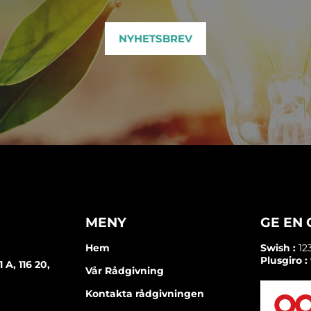
NYHETSBREV
MENY
GE EN
Hem
Swish :
12
Plusgiro :
A, 116 20,
Vår Rådgivning
Kontakta rådgivningen