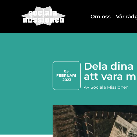
Om oss
Vår rå
Dela din
05 
att vara 
FEBRUARI 
2023
Av
Sociala Missionen