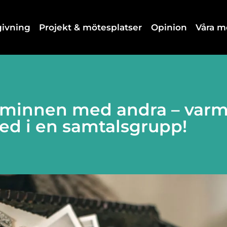
dgivning
Projekt & mötesplatser
Opinion
Våra 
a minnen med andra – var
med i en samtalsgrupp!