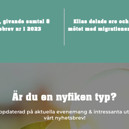
, givande samtal &
Elias delade oro och
sbrev nr 1 2023
mötet med migrations
Är du en nyfiken typ?
 uppdaterad på aktuella evenemang & intressanta ut
vårt nyhetsbrev!