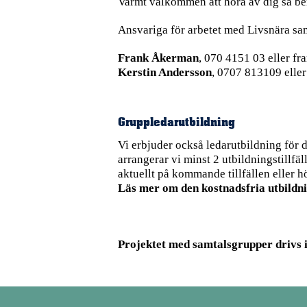
Varmt välkommen att höra av dig så ber
Ansvariga för arbetet med Livsnära sam
Frank Åkerman
, 070 4151 03 eller
fr
Kerstin Andersson
, 0707 813109 elle
Gruppledarutbildning
Vi erbjuder också ledarutbildning för 
arrangerar vi minst 2 utbildningstillfäl
aktuellt på kommande tillfällen eller hö
Läs mer om den kostnadsfria utbildni
Projektet med samtalsgrupper drivs