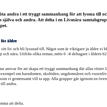
möta andra i ett tryggt sammanhang för att lyssna till 
 själva och andra. Att delta i en Livsnära samtalsgrupp
upet.
för äldre
sitt liv och bli lyssnad till. Något som är viktigare ju äldre vi b
och nära. Utifrån olika teman, möts 6 –8 deltagare i åldern 62 år
r ansvar för att skapa ett tryggt sammanhang där allas röster f
ill exempel om barndomen, skoltiden, ungdomsåren och vuxenlive
 som vi gemensamt vill ta upp. Alla grupper går igenom en över
till andra.
omna att delta.