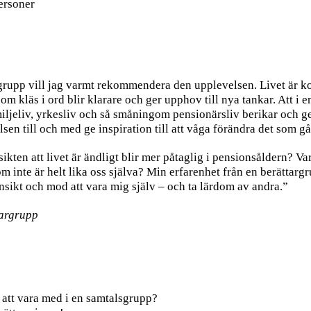
ersoner
lsgrupp vill jag varmt rekommendera den upplevelsen. Livet är ko
m kläs i ord blir klarare och ger upphov till nya tankar. Att i 
iljeliv, yrkesliv och så småningom pensionärsliv berikar och ge
sen till och med ge inspiration till att våga förändra det som gå
insikten att livet är ändligt blir mer påtaglig i pensionsåldern? Va
m inte är helt lika oss själva? Min erfarenhet från en berättarg
insikt och mod att vara mig själv – och ta lärdom av andra.”
targrupp
v att vara med i en samtalsgrupp?