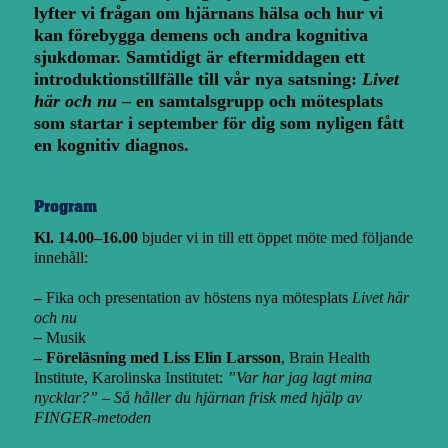
lyfter vi frågan om hjärnans hälsa och hur vi
kan förebygga demens och andra kognitiva
sjukdomar. Samtidigt är eftermiddagen ett
introduktionstillfälle till vår nya satsning:
Livet
här och nu
– en samtalsgrupp och mötesplats
som startar i september för dig som nyligen fått
en kognitiv diagnos.
Program
Kl. 14.00–16.00
bjuder vi in till ett öppet möte med följande
innehåll:
–
Fika och presentation av höstens nya mötesplats
Livet här
och nu
–
Musik
– Föreläsning med Liss Elin Larsson
, Brain Health
Institute, Karolinska Institutet:
”Var har jag lagt mina
nycklar?” – Så håller du hjärnan frisk med hjälp av
FINGER-metoden