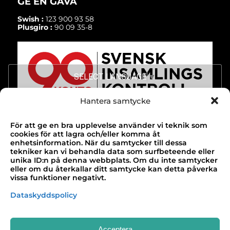
GE EN GÅVA
Swish :
123 900 93 58
Plusgiro :
90 09 35-8
SELECT LANGUAGE
▼
Hantera samtycke
För att ge en bra upplevelse använder vi teknik som
TACK!
cookies för att lagra och/eller komma åt
enhetsinformation. När du samtycker till dessa
Till alla våra bidragsgivare som gör vårt
tekniker kan vi behandla data som surfbeteende eller
unika ID:n på denna webbplats. Om du inte samtycker
arbete möjligt!
eller om du återkallar ditt samtycke kan detta påverka
vissa funktioner negativt.
Design & webbutveckling av
Buildahome
Dataskyddspolicy
Acceptera