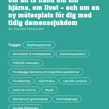
om att ta hand om sin
hjärna, om livet – och om en
ny mötesplats för dig med
tidig demenssjukdom
Av
Sociala Missionen
Taggar
Åbybergskyrkan
Aktiviteter & mötesplatser
Demenssjukdom
FINGER-metoden
Förebygga demens och kognitiva sjukdomar
Föreläsning
Hjärnhälsa
Liss Elin Larsson
Livet här och nu
Musik
Samtal och gemenskap
Samtalsgrupp
Sociala Missionen