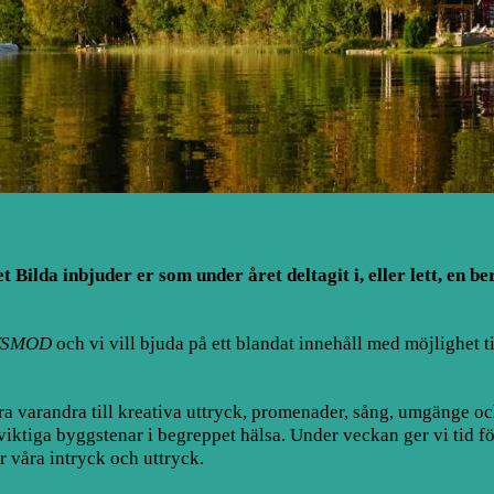
 Bilda inbjuder er som under året deltagit i, eller lett, en 
VSMOD
och vi vill bjuda på ett blandat innehåll med möjlighet t
a varandra till kreativa uttryck, promenader, sång, umgänge oc
viktiga byggstenar i begreppet hälsa. Under veckan ger vi tid för 
r våra intryck och uttryck.