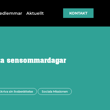
medlemmar
Aktuellt
KONTAKT
ika sensommardagar
Skriva sin livsberättelse
Sociala Missionen