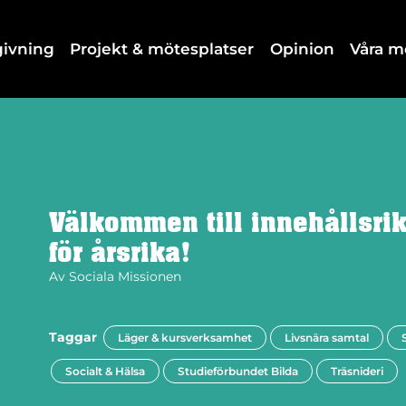
dgivning
Projekt & mötesplatser
Opinion
Våra 
Välkommen till innehållsr
för årsrika!
Av
Sociala Missionen
Taggar
Läger & kursverksamhet
Livsnära samtal
Socialt & Hälsa
Studieförbundet Bilda
Träsnideri