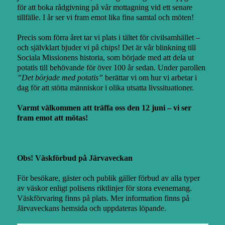
för att boka rådgivning på vår mottagning vid ett senare
tillfälle. I år ser vi fram emot lika fina samtal och möten!
Precis som förra året tar vi plats i tältet för civilsamhället –
och självklart bjuder vi på chips! Det är vår blinkning till
Sociala Missionens historia, som började med att dela ut
potatis till behövande för över 100 år sedan. Under parollen
”Det började med potatis”
berättar vi om hur vi arbetar i
dag för att stötta människor i olika utsatta livssituationer.
Varmt välkommen att träffa oss den 12 juni – vi ser
fram emot att mötas!
Obs! Väskförbud på Järvaveckan
För besökare, gäster och publik gäller förbud av alla typer
av väskor enligt polisens riktlinjer för stora evenemang.
Väskförvaring finns på plats. Mer information finns
på
Järvaveckans hemsida
och uppdateras löpande.