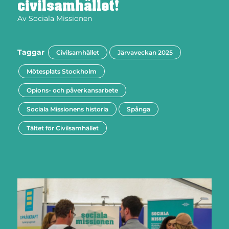
civilsamhället!
Av
Sociala Missionen
Taggar
Civilsamhället
Järvaveckan 2025
Mötesplats Stockholm
Opions- och påverkansarbete
Sociala Missionens historia
Spånga
Tältet för Civilsamhället