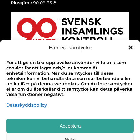
Plusgiro :
90 09 35-8
Hantera samtycke
SELECT LANGUAGE
▼
För att ge en bra upplevelse använder vi teknik som
TACK!
cookies för att lagra och/eller komma åt
enhetsinformation. När du samtycker till dessa
Till alla våra bidragsgivare som gör vårt
tekniker kan vi behandla data som surfbeteende eller
unika ID:n på denna webbplats. Om du inte samtycker
arbete möjligt!
eller om du återkallar ditt samtycke kan detta påverka
vissa funktioner negativt.
Design & webbutveckling av
Buildahome
Dataskyddspolicy
Acceptera
Neka