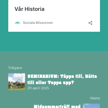
Tidigare
SEMINARIUM: Täppa till, Rätta
till eller Toppa upp?
29 april 2025
Nästa
Midsommarträff med