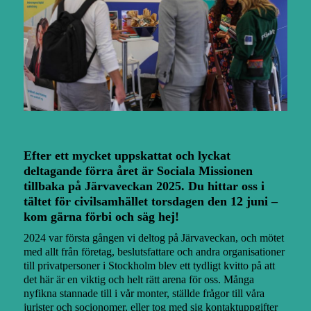
Efter ett mycket uppskattat och lyckat
deltagande förra året är Sociala Missionen
tillbaka på Järvaveckan 2025. Du hittar oss i
tältet för civilsamhället torsdagen den 12 juni –
kom gärna förbi och säg hej!
2024 var första gången vi deltog på Järvaveckan, och mötet
med allt från företag, beslutsfattare och andra organisationer
till privatpersoner i Stockholm blev ett tydligt kvitto på att
det här är en viktig och helt rätt arena för oss. Många
nyfikna stannade till i vår monter, ställde frågor till våra
jurister och socionomer, eller tog med sig kontaktuppgifter