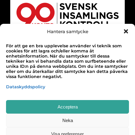
Hantera samtycke
SELECT LANGUAGE
▼
För att ge en bra upplevelse använder vi teknik som
TACK!
cookies för att lagra och/eller komma åt
enhetsinformation. När du samtycker till dessa
Till alla våra bidragsgivare som gör vårt
tekniker kan vi behandla data som surfbeteende eller
unika ID:n på denna webbplats. Om du inte samtycker
arbete möjligt!
eller om du återkallar ditt samtycke kan detta påverka
vissa funktioner negativt.
Design & webbutveckling av
Buildahome
Dataskyddspolicy
Acceptera
Neka
Visa preferenser