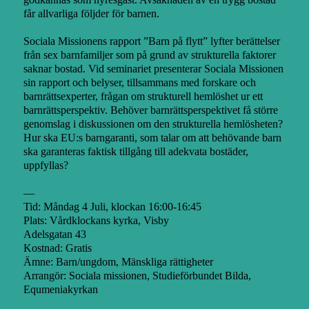
får allvarliga följder för barnen.
Sociala Missionens rapport ”Barn på flytt” lyfter berättelser
från sex barnfamiljer som på grund av strukturella faktorer
saknar bostad. Vid seminariet presenterar Sociala Missionen
sin rapport och belyser, tillsammans med forskare och
barnrättsexperter, frågan om strukturell hemlöshet ur ett
barnrättsperspektiv. Behöver barnrättsperspektivet få större
genomslag i diskussionen om den strukturella hemlösheten?
Hur ska EU:s barngaranti, som talar om att behövande barn
ska garanteras faktisk tillgång till adekvata bostäder,
uppfyllas?
—
Tid: Måndag 4 Juli, klockan 16:00-16:45
Plats: Vårdklockans kyrka, Visby
Adelsgatan 43
Kostnad: Gratis
Ämne: Barn/ungdom, Mänskliga rättigheter
Arrangör: Sociala missionen, Studieförbundet Bilda,
Equmeniakyrkan