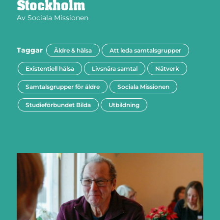
Stockholm
Av
Sociala Missionen
Taggar
Äldre & hälsa
Att leda samtalsgrupper
Existentiell hälsa
Livsnära samtal
Nätverk
Samtalsgrupper för äldre
Sociala Missionen
Studieförbundet Bilda
Utbildning