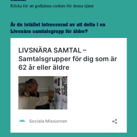
Klicka för att godkänna cookies för denna tjänst
Är du istället intresserad av att delta i en
Livsnära samtalsgrupp för äldre?