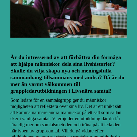
Är du intresserad av att förbättra din förmåga
att hjälpa människor dela sina livshistorier?
Skulle du vilja skapa nya och meningsfulla
sammanhang tillsammans med andra? Då är du
mer än varmt välkommen till
gruppledarutbildningen i Livsnära samtal!
Som ledare för en samtalsgrupp ger du människor
möjligheten att reflektera över sina liv. Det är ett unikt sätt
att komma närmare andra människor på ett sätt som sällan
sker i vanliga samtal. Vi erbjuder en utbildning där du får
lära dig mer om samtalsmetoden och träna på att leda den
här typen av gruppsamtal. Vill du gå vidare efter
utbildningen genom att starta en samtalsgrupp erbjuds du