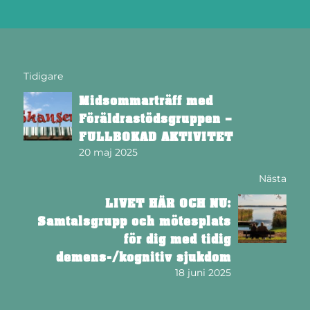
Tidigare
Midsommarträff med
Föräldrastödsgruppen –
FULLBOKAD AKTIVITET
20 maj 2025
Nästa
LIVET HÄR OCH NU:
Samtalsgrupp och mötesplats
för dig med tidig
demens-/kognitiv sjukdom
18 juni 2025