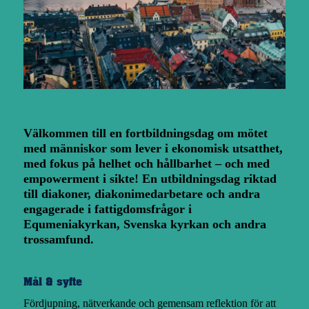
Välkommen till en fortbildningsdag om mötet
med människor som lever i ekonomisk utsatthet,
med fokus på helhet och hållbarhet – och med
empowerment i sikte! En utbildningsdag riktad
till diakoner, diakonimedarbetare och andra
engagerade i fattigdomsfrågor i
Equmeniakyrkan, Svenska kyrkan och andra
trossamfund.
Mål & syfte
Fördjupning, nätverkande och gemensam reflektion för att