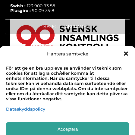
Swish :
123 900 93 58
Plusgiro :
90 09 35-8
SELECT LANGUAGE
▼
Hantera samtycke
För att ge en bra upplevelse använder vi teknik som
TACK!
cookies för att lagra och/eller komma åt
enhetsinformation. När du samtycker till dessa
Till alla våra bidragsgivare som gör vårt
tekniker kan vi behandla data som surfbeteende eller
unika ID:n på denna webbplats. Om du inte samtycker
arbete möjligt!
eller om du återkallar ditt samtycke kan detta påverka
vissa funktioner negativt.
Design & webbutveckling av
Buildahome
Dataskyddspolicy
Acceptera