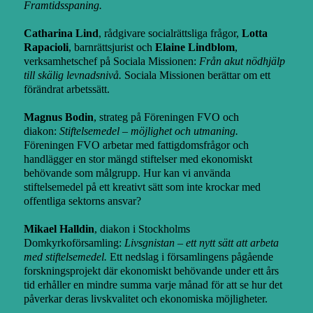
Framtidsspaning.
Catharina Lind
, rådgivare socialrättsliga frågor,
Lotta
Rapacioli
, barnrättsjurist och
Elaine Lindblom
,
verksamhetschef på Sociala Missionen:
Från akut nödhjälp
till skälig levnadsnivå.
Sociala Missionen berättar om ett
förändrat arbetssätt.
Magnus Bodin
, strateg på Föreningen FVO och
diakon:
Stiftelsemedel – möjlighet och utmaning.
Föreningen FVO arbetar med fattigdomsfrågor och
handlägger en stor mängd stiftelser med ekonomiskt
behövande som målgrupp. Hur kan vi använda
stiftelsemedel på ett kreativt sätt som inte krockar med
offentliga sektorns ansvar?
Mikael Halldin
, diakon i Stockholms
Domkyrkoförsamling:
Livsgnistan – ett nytt sätt att arbeta
med stiftelsemedel.
Ett nedslag i församlingens pågående
forskningsprojekt där ekonomiskt behövande under ett års
tid erhåller en mindre summa varje månad för att se hur det
påverkar deras livskvalitet och ekonomiska möjligheter.