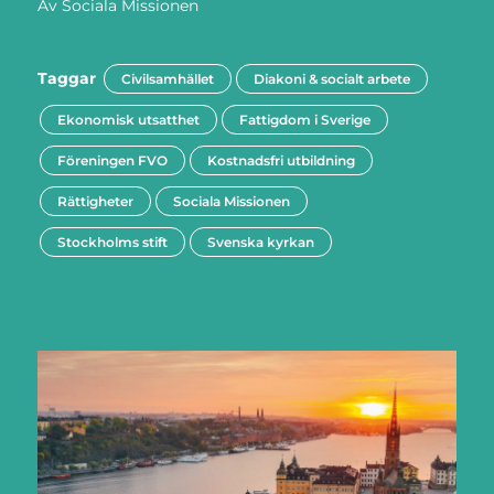
Av
Sociala Missionen
Taggar
Civilsamhället
Diakoni & socialt arbete
Ekonomisk utsatthet
Fattigdom i Sverige
Föreningen FVO
Kostnadsfri utbildning
Rättigheter
Sociala Missionen
Stockholms stift
Svenska kyrkan