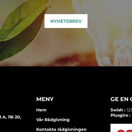
NYHETSBREV
MENY
GE EN
Hem
Swish :
12
Plusgiro :
A, 116 20,
Vår Rådgivning
Kontakta rådgivningen