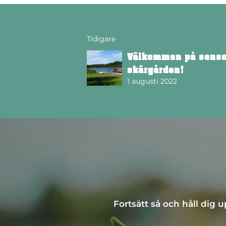
Tidigare
Välkommen på sens
skärgården!
1 augusti 2022
Fortsätt så och håll dig