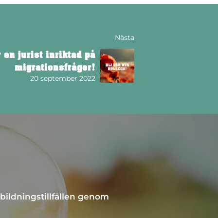
Nästa
 en jurist inriktad på
migrationsfrågor!
20 september 2022
bildningstillfällen genom