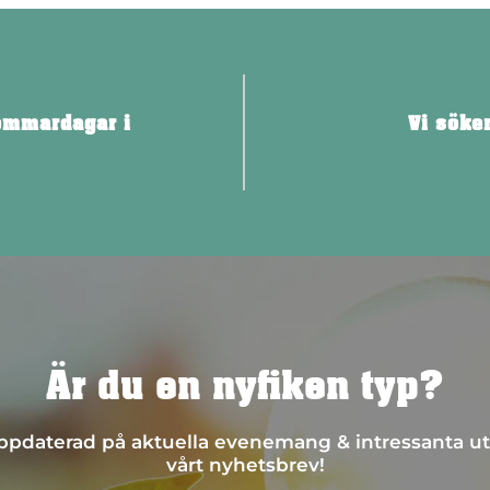
ommardagar i
Vi söker
Är du en nyfiken typ?
 uppdaterad på aktuella evenemang & intressanta ut
vårt nyhetsbrev!