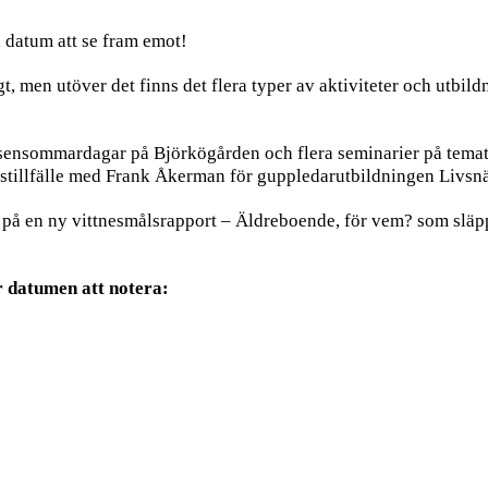
l datum att se fram emot!
, men utöver det finns det flera typer av aktiviteter och utbildn
sensommardagar på Björkögården och flera seminarier på temat 
ngstillfälle med Frank Åkerman för guppledarutbildningen Livsn
n på en ny vittnesmålsrapport – Äldreboende, för vem? som släp
 datumen att notera: