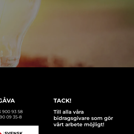
 GÅVA
TACK!
3 900 93 58
Till alla våra
90 09 35-8
bidragsgivare som gör
vårt arbete möjligt!