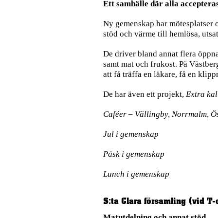
Ett samhälle där alla acceptera
Ny gemenskap har mötesplatser o
stöd och värme till hemlösa, uts
De driver bland annat flera öppna
samt mat och frukost. På Västber
att få träffa en läkare, få en kli
De har även ett projekt,
Extra kal
Caféer – Vällingby, Norrmalm, 
Jul i gemenskap
Påsk i gemenskap
Lunch i gemenskap
S:ta Clara församling (vid T-
Matutdelning och annat stöd