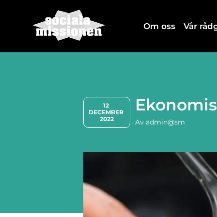
Om oss
Vår rå
Ekonomisk
12 
DECEMBER 
2022
Av
admin@sm