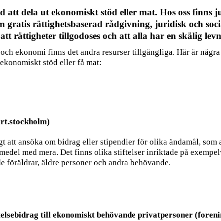
d att dela ut ekonomiskt stöd eller mat.
Hos oss finns j
m gratis rättighetsbaserad rådgivning, juridisk och soci
 att rättigheter tillgodoses och att alla har en skälig le
ch ekonomi finns det andra resurser tillgängliga. Här är några
 ekonomiskt stöd eller få mat:
art.stockholm)
t att ansöka om bidrag eller stipendier för olika ändamål, som a
pmedel med mera. Det finns olika stiftelser inriktade på exempelv
 föräldrar, äldre personer och andra behövande.
elsebidrag till ekonomiskt behövande privatpersoner (foreni