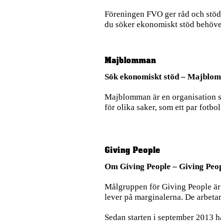
Föreningen
FVO
ger råd och stöd
du söker ekonomiskt stöd behöver d
Majblomman
Sök ekonomiskt stöd – Majblo
Majblomman är en organisation som
för olika saker, som ett par fotboll
Giving People
Om Giving People – Giving Peo
Målgruppen för Giving People är b
lever på marginalerna. De arbeta
Sedan starten i september 2013 har