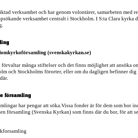
triktad verksamhet och har genom volontärer, samarbeten med res
sökande verksamhet centralt i Stockholm. I S:ta Clara kyrka de
g.
ling
domkyrkoförsamling (svenskakyrkan.se)
rvaltar många stiftelser och det finns möjlighet att ansöka o
lm och Stockholms förorter, eller om du dagligen befinner dig
där.
e församling
lingar har pengar att söka.Vissa fonder är för dem som bor in
den församling (Svenska Kyrkan) som finns där du bor, för att se
okforsamling