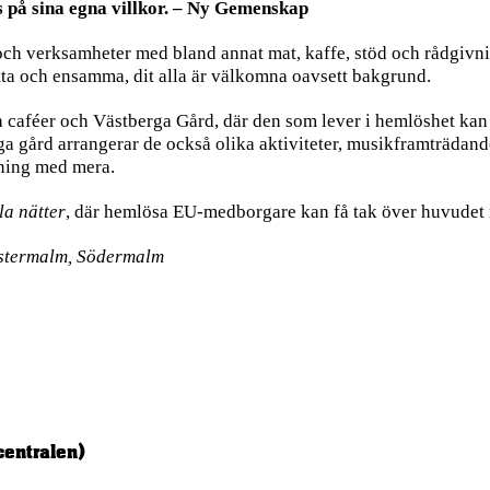
s på sina egna villkor. – Ny Gemenskap
ch verksamheter med bland annat mat, kaffe, stöd och rådgivni
atta och ensamma, dit alla är välkomna oavsett bakgrund.
 caféer och Västberga Gård, där den som lever i hemlöshet kan 
ga gård arrangerar de också olika aktiviteter, musikframträdand
ppning med mera.
la nätter
, där hemlösa EU-medborgare kan få tak över huvudet nä
Östermalm, Södermalm
centralen)