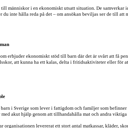
 till människor i en ekonomiskt utsatt situation. De samverkar 
u inte hålla reda på det – om ansökan beviljas ser de till att med
mman
 erbjuder ekonomiskt stöd till barn där det är svårt att få peng
sskor, att kunna ha ett kalas, delta i fritidsaktiviteter eller för 
ple
arn i Sverige som lever i fattigdom och familjer som befinner 
r med akut hjälp genom att tillhandahålla mat och andra viktiga
 organisationen levererat ett stort antal matkassar, kläder, skor