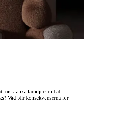
t inskränka familjers rätt att
änks? Vad blir konsekvenserna för