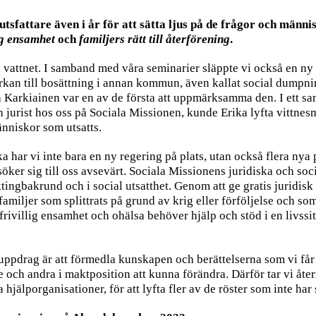
lutsfattare även i år för att sätta ljus på de frågor och männi
ig ensamhet
och
familjers rätt till återförening
.
 vattnet. I samband med våra seminarier släppte vi också en ny
kan till bosättning i annan kommun, även kallat social dumpni
 Karkiainen var en av de första att uppmärksamma den. I ett sa
h jurist hos oss på Sociala Missionen, kunde Erika lyfta vittne
nniskor som utsatts.
a har vi inte bara en ny regering på plats, utan också flera nya
er sig till oss avsevärt. Sociala Missionens juridiska och soc
ktingbakrund och i social utsatthet. Genom att ge gratis juridisk o
amiljer som splittrats på grund av krig eller förföljelse och som
ofrivillig ensamhet och ohälsa behöver hjälp och stöd i en livs
 uppdrag är att förmedla kunskapen och berättelserna som vi få
re och andra i maktposition att kunna förändra. Därför tar vi åt
 hjälporganisationer, för att lyfta fler av de röster som inte ha