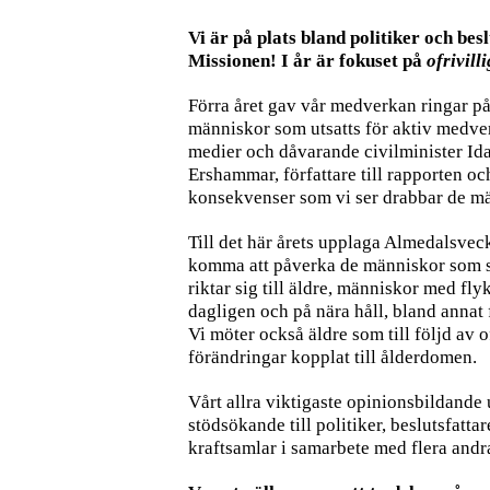
Vi är på plats bland politiker och bes
Missionen! I år är fokuset på
ofrivill
Förra året gav vår medverkan ringar på
människor som utsatts för aktiv medver
medier och dåvarande civilminister Ida
Ershammar, författare till rapporten oc
konsekvenser som vi ser drabbar de mä
Till det här årets upplaga Almedalsveck
komma att påverka de människor som sök
riktar sig till äldre, människor med fly
dagligen och på nära håll, bland annat f
Vi möter också äldre som till följd av 
förändringar kopplat till ålderdomen.
Vårt allra viktigaste opinionsbildande
stödsökande till politiker, beslutsfatta
kraftsamlar i samarbete med flera andra