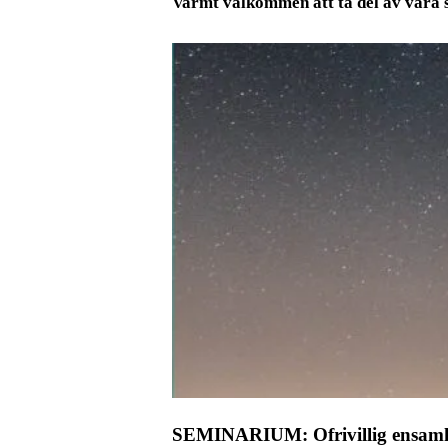
Varmt välkommen att ta del av våra
SEMINARIUM: Ofrivillig ensamhet 