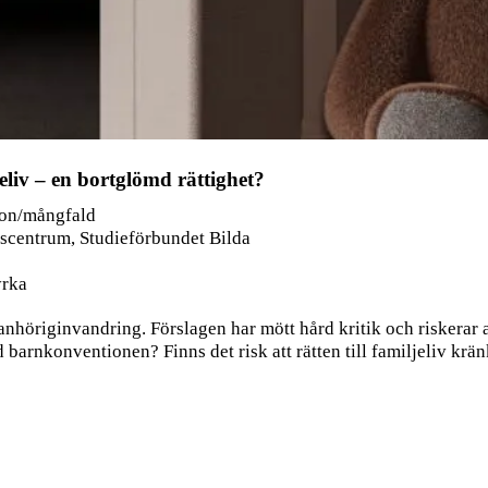
liv – en bortglömd rättighet?
tion/mångfald
tscentrum, Studieförbundet Bilda
yrka
anhöriginvandring. Förslagen har mött hård kritik och riskerar at
 barnkonventionen? Finns det risk att rätten till familjeliv kr