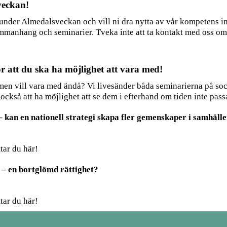
 veckan!
 under Almedalsveckan och vill ni dra nytta av vår kompetens in
mmanhang och seminarier. Tveka inte att ta kontakt med oss om d
r att du ska ha möjlighet att vara med!
 men vill vara med ändå? Vi livesänder båda seminarierna på socia
ckså att ha möjlighet att se dem i efterhand om tiden inte passa
an en nationell strategi skapa fler gemenskaper i samhälle
tar du här!
– en bortglömd rättighet?
tar du här!