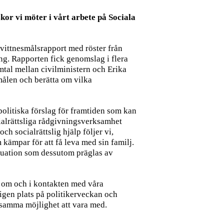
skor vi möter i vårt arbete på Sociala
 vittnesmålsrapport med röster från
ng. Rapporten fick genomslag i flera
mtal mellan civilministern och Erika
smålen och berätta om vilka
 politiska förslag för framtiden som kan
ialrättsliga rådgivningsverksamhet
ch socialrättslig hjälp följer vi,
 kämpar för att få leva med sin familj.
situation som dessutom präglas av
r om och i kontakten med våra
erigen plats på politikerveckan och
r samma möjlighet att vara med.