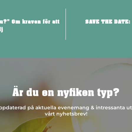
u?” Om kraven för att
SAVE THE DATE: H
lj
Är du en nyfiken typ?
 uppdaterad på aktuella evenemang & intressanta ut
vårt nyhetsbrev!