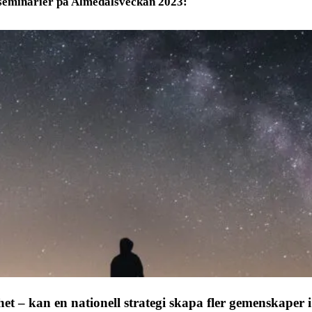
 seminarier på Almedalsveckan 2023:
– kan en nationell strategi skapa fler gemenskaper i