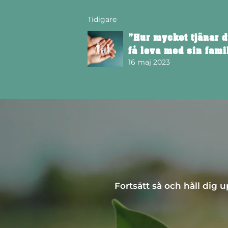
Tidigare
”Hur mycket tjänar d
få leva med sin fami
16 maj 2023
Fortsätt så och håll dig