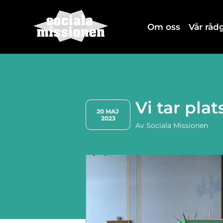
Om oss
Vår rå
Vi tar pla
20 MAJ 
2023
Av
Sociala Missionen