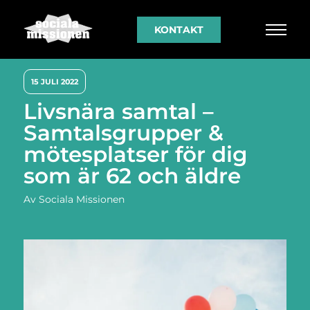
KONTAKT
15 JULI 2022
Livsnära samtal –
Samtalsgrupper &
mötesplatser för dig
som är 62 och äldre
Av
Sociala Missionen